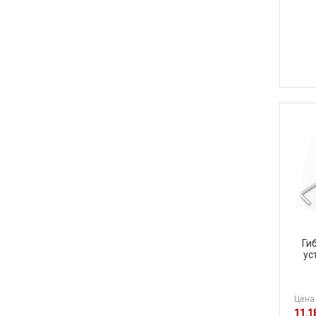
Ги
ус
Цена 
11.1