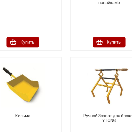
напайкамb
Купить
Купить
Кельма
Ручной Захват для блок
YTONG