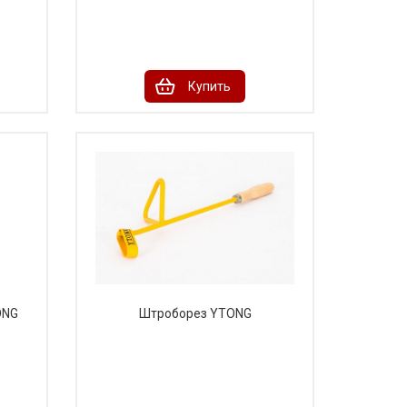
Купить
ONG
Штроборез YTONG