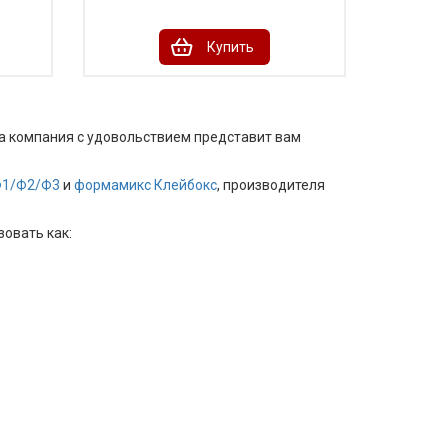
Купить
ша компания с удовольствием представит вам
Ф1/Ф2/Ф3
и
формамикс Клейбокс
, производителя
овать как: