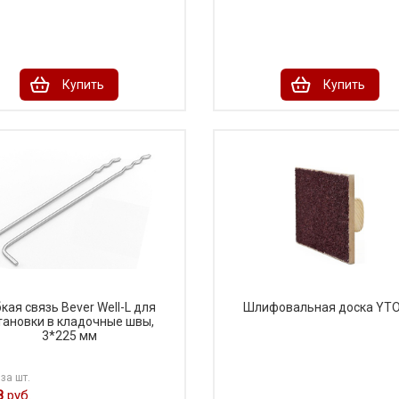
Купить
Купить
бкая связь Bever Well-L для
Шлифовальная доска YT
тановки в кладочные швы,
3*225 мм
за шт.
8
руб.