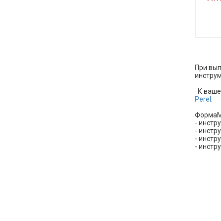
При вып
инструм
К вашем
Perel
.
ФормаМи
- инстр
- инстр
- инстр
- инстр