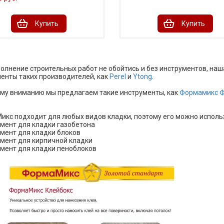
Купить
Купить
олнение строительных работ не обойтись и без инструментов, на
енты таких производителей, как
Perel
и
Ytong
.
у вниманию мы предлагаем такие инструменты, как
Формамикс 
кс подходит для любых видов кладки, поэтому его можно использ
умент для кладки газобетона
умент для кладки блоков
умент для кирпичной кладки
умент для кладки пеноблоков