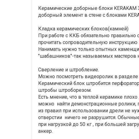
Керамические доборные блоки KERAKAM 30
доборный элемент в стене с блоками KER
Кладка керамических блоков(камней)
При работе с ККБ обязательно правильно
прочитать сопроводительную инструкцию 
Нанимать нужно только опытных каменщик
"шабашников"-так называемых мастеров н
Сверление и штробление.
Можно посмотреть видеоролик в разделе
Керамический блок штробится перфоратор
штробы штроборезом.
Есть мнение, что в теплой керамике плох
можно найти демонстрационные ролики, г
из правил при использовании дрели не ну
отверстии ничего не разрушится. Обычны
при нагрузкой до 50 кг , при большей заг
анкер.