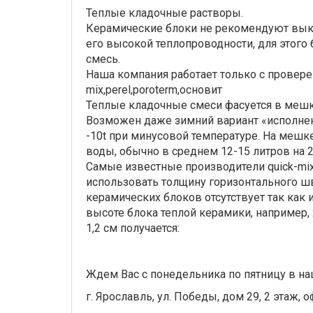
Теплые кладочные растворы.
Керамические блоки не рекомендуют вык
его высокой теплопроводности, для этого
смесь.
Наша компания работает только с провере
mix,perel,poroterm,основит
Теплые кладочные смеси фасуется в мешки
Возможен даже зимний вариант «исполне
-10t при минусовой температуре. На мешк
воды, обычно в среднем 12-15 литров на 2
Самые известные производители quick-mix
использовать толщину горизонтального шв
керамических блоков отсутствует так как и
высоте блока теплой керамики, например, 
1,2 см получается:
Ждем Вас с понедельника по пятницу в на
г. Ярославль, ул. Победы, дом 29, 2 этаж, о