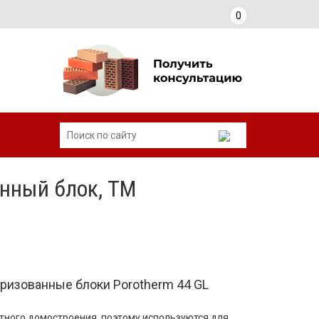
0
нный блок, ТМ
изованные блоки Porotherm 44 GL
тного домостроения, поэтому используются для