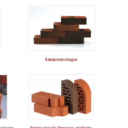
Баварская кладка
 кладки
Кирпич печной. Описание, свойства,