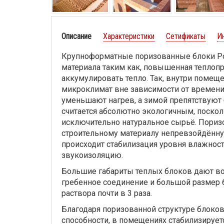
Описание
Характеристики
Сетификаты
И
Крупноформатные поризованные блоки Po
материала таким как, повышенная теплопр
аккумулировать тепло. Так, внутри помещ
микроклимат вне зависимости от времени 
уменьшают нагрев, а зимой препятствую
считается абсолютно экологичным, поскол
исключительно натуральное сырьё. Поризо
строительному материалу непревзойдённ
происходит стабилизация уровня влажност
звукоизоляцию.
Большие габариты теплых блоков дают воз
гребенное соединение и большой размер 
раствора почти в 3 раза.
Благодаря поризованной структуре блок
способности, в помещениях стабилизирует