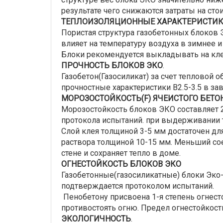
результате чего снижаются затраты на ст
ТЕПЛОИЗОЛЯЦИОННЫЕ ХАРАКТЕРИСТИ
Пористая структура газобетонных блоков Э
влияет на температуру воздуха в зимнее и
Блоки рекомендуется выкладывать на кл
ПРОЧНОСТЬ БЛОКОВ ЭКО
.
Газобетон(Газосиликат) за счет тепловой 
прочностные характеристики B2.5-3.5 в за
МОРОЗОСТОЙКОСТЬ
(F) ЯЧЕИСТОГО БЕТО
Морозостойкость блоков ЭКО составляет 2
протокола испытаний. при выдерживании т
Слой клея толщиной 3-5 мм достаточен дл
раствора толщиной 10-15 мм. Меньший со
стене и сохраняет тепло в доме.
ОГНЕСТОЙКОСТЬ БЛОКОВ ЭКО
Газобетонные(газосиликатные) блоки Эко-
подтверждается протоколом испытаний.
Пенобетону присвоена 1-я степень огнесто
противостоять огню. Предел огнестойкости 
ЭКОЛОГИЧНОСТЬ
.