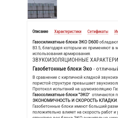
Описание
Характеристики
Сетификаты
И
Газосиликатные блоки ЭКО D600
обладают
B3.5, благодаря которым их применяют в 
использования армирования.
ЗВУКОИЗОЛЯЦИОННЫЕ ХАРАКТЕР
Газобетонные блоки Эко
- отличны
В сравнение с кирпичной кладкой звукои
пористой структуре превышает звукоизол
Протокол испытаний на шумоизоляцию Га
Газосоликатные блоки "ЭКО
" отличаются 
ЭКОНОМИЧНОСТЬ И СКОРОСТЬ КЛАДКИ
.
Газобетонные блоки имеют больший разме
положительно влияет на скорость работ и
структуре вес блока ЭКО значительно ниж