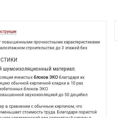
нструкции
 повышенными прочностными характеристиками
малоэтажном строительстве до 3 этажей без
ИСТИКИ
й шумоизоляционный материал.
золяция ячеистых
блоков ЭКО
благодаря их
яцию обычной кирпичной кладки в 10 раз.
зобетонных блоков ЭКО
повышенной звукоизоляцией до 50 децибел.
р в сравнении с обычным кирпичом, что
 уменьшает стоимость труда. Благодаря пористой
е чем керамический или силикатный кирпич в