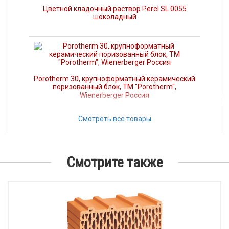
Цветной кладочный раствор Perel SL 0055
шоколадный
Porotherm 30, крупноформатный керамический
поризованный блок, ТМ "Porotherm",
Wienerberger Россия
Смотреть все товары
Блок из газобетона 600х300х200, D 400,
Костромской силикатный
Смотрите также