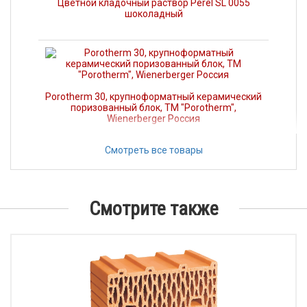
Цветной кладочный раствор Perel SL 0055
шоколадный
Porotherm 30, крупноформатный керамический
поризованный блок, ТМ "Porotherm",
Wienerberger Россия
Смотреть все товары
Блок из газобетона 600х300х200, D 400,
Костромской силикатный
Смотрите также