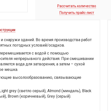
Рассчитать количество
Получить прайс-лист
нструкции
 и снаружи зданий. Во время производства работ
иятных погодных условий/осадков.
er перемешивается с водой с помощью
есителя непрерывного действия. При смешивании
ляется вода для затворения, а затем – сухой
ое мешка.
твующие высолообразованию, связывающие
ght grey (светло серый), Almond (миндаль), Black
ый), Brown (коричневый), Grey (серый).