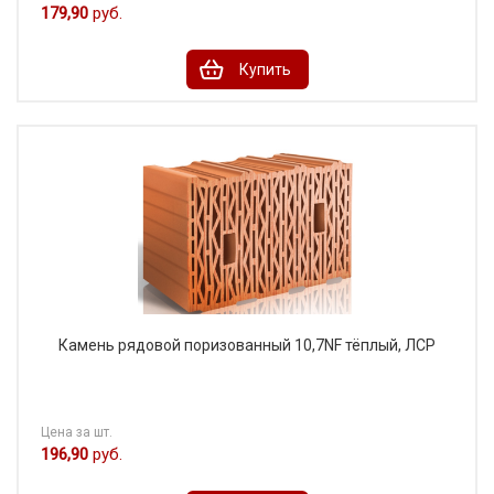
179,90
руб.
Фасадная плитка ручной работы Neo Romaans
Купить
(Новый Романский), завод "Heylen Bricks",
Бельгия
Фасадная плитка ручной работы Oud Romaans
(Старый Романский), завод "Heylen Bricks",
Бельгия
Камень рядовой поризованный 10,7NF тёплый, ЛСР
Цена за шт.
196,90
руб.