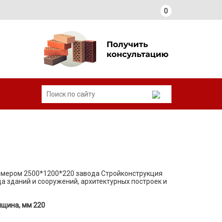
0
азмером 2500*1200*220 завода Стройконструкция
а зданий и сооружений, архитектурных построек и
лщина, мм 220