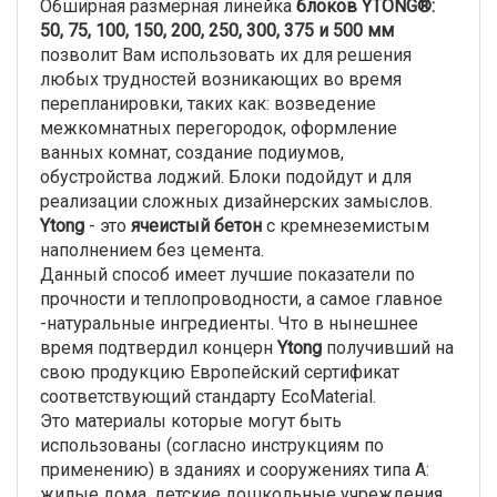
Обширная размерная линейка
блоков YTONG®:
50, 75, 100, 150, 200, 250, 300, 375 и 500 мм
позволит Вам использовать их для решения
любых трудностей возникающих во время
перепланировки, таких как: возведение
межкомнатных перегородок, оформление
ванных комнат, создание подиумов,
обустройства лоджий. Блоки подойдут и для
реализации сложных дизайнерских замыслов.
Ytong
- это
ячеистый бетон
с кремнеземистым
наполнением без цемента.
Данный способ имеет лучшие показатели по
прочности и теплопроводности, а самое главное
-натуральные ингредиенты. Что в нынешнее
время подтвердил концерн
Ytong
получивший на
свою продукцию Европейский сертификат
соответствующий стандарту EcoMaterial.
Это материалы которые могут быть
использованы (согласно инструкциям по
применению) в зданиях и сооружениях типа А:
жилые дома, детские дошкольные учреждения,