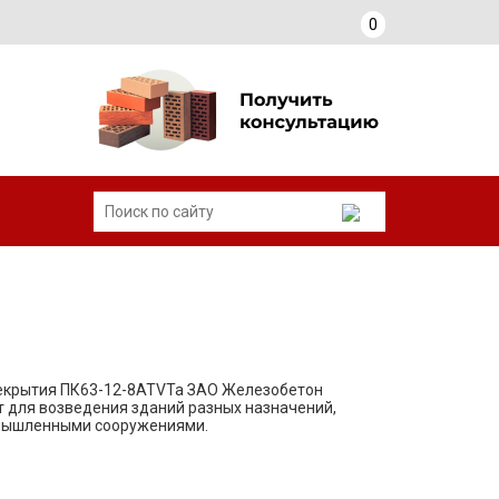
0
екрытия ПК63-12-8АТVТа ЗАО Железобетон
 для возведения зданий разных назначений,
омышленными сооружениями.