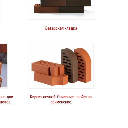
Баварская кладка
 кладки
Кирпич печной. Описание, свойства,
ми: Аврора, Красный виноград, Аутентик.
блоков
применение.
храняет чистоту покрытия из-за специального
рацит, Серая галька, Каштан, Глубокий черный,
ом стиле. Черепица позволяет создать четкие
о-коричневый, Антрацит, Тик (коричневый),