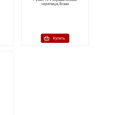
черепица, Braas
Купить
я