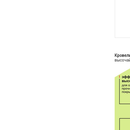
Кровел
высочай