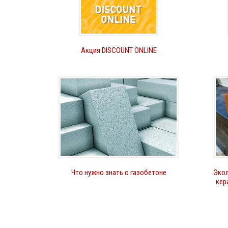
Акция DISCOUNT ONLINE
Керами
Что нужно знать о газобетоне
Экол
Галлеан
кер
Турмал
верхнег
Кедр.
Топаз 1
линии к
Каштан,