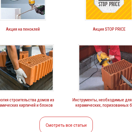
Акция на пеноклей
Акция STOP PRICE
ческая черепица Braas
представлена следующими коллекциями:
огия строительства домов из
Инструменты, необходимые для
 10
- создает средиземноморское очарование, представлена цвета
амических кирпичей и блоков
керамических, поризованных 
ин
- Черепица позволяет создать четкие линии кровли, а также со
о слоя. Представлена цветами: Натуральный красный, Медный, Ант
3 V
- это геометрически легкая в покрытии черепица в традиционн
ровли. Представлена цветами: Натуральный красный, Медный, Темн
Смотреть все статьи
 Красный бук, Глубокий черный.