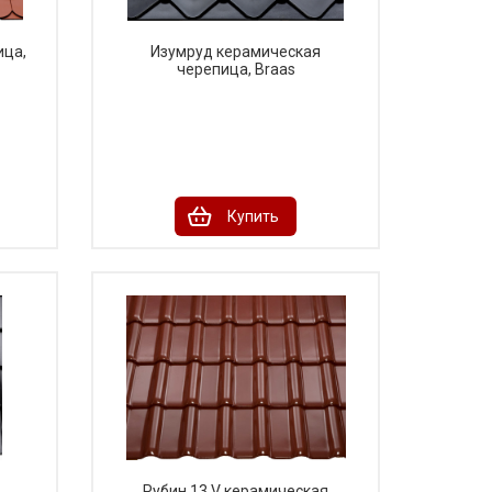
ица,
Изумруд керамическая
черепица, Braas
Купить
Рубин 13 V керамическая