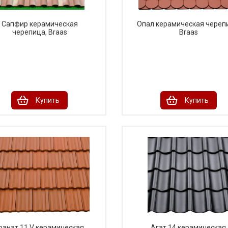
Сапфир керамическая
Опал керамическая череп
черепица, Braas
Braas
Купить
Купить
ранат 11 V керамическая
Агат 14 керамическая