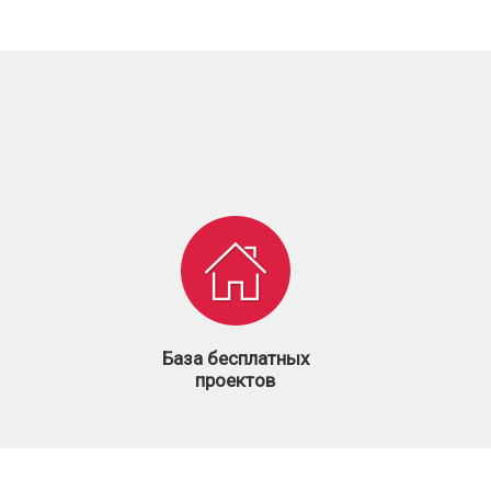
ю черепицу. Представлена цветом:
я кровля, напоминающая южные домики на
очень обширной цветовой линейкой: Натуральный
евый, Каштан, Красный бук, Глубокий черный,
ый бархат.
у от дождя, а из-за удобной формы дает
: Антрацит, Тик (коричневый), Каштан, Черный
ннего использования. Представлена цветами:
етами: Натуральный красный, Медный, Темно-
а от дождя благодаря пазовым замкам.
 Антрацит, Тик (коричневый), Каштан, Красная
т, Зеленая ель, Черный кристалл, Черный
дом черепицы по вертикали до 30 мм.
й.
ционным показателям качества. Модель очень
База бесплатных
 цветами: Натуральный красный, Медный, Темно-
проектов