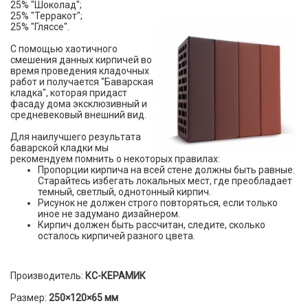
25% "Шоколад";
25% "Терракот";
25% "Гляссе".
С помощью хаотичного
смешения данных кирпичей во
время проведения кладочных
работ и получается "Баварская
кладка", которая придаст
фасаду дома эксклюзивный и
средневековый внешний вид.
Для наилучшего результата
баварской кладки мы
рекомендуем помнить о некоторых правилах:
Пропорции кирпича на всей стене должны быть равные.
Старайтесь избегать локальных мест, где преобладает
темный, светлый, однотонный кирпич.
Рисунок не должен строго повторяться, если только
иное не задумано дизайнером.
Кирпич должен быть рассчитан, следите, сколько
осталось кирпичей разного цвета.
Производитель:
КС-КЕРАМИК
Размер:
250×120×65 мм