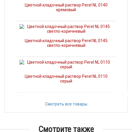
Цветной кладочный раствор Perel NL 0140
кремовый
Цветной кладочный раствор Perel NL 0145
светло-коричневый
Цветной кладочный раствор Perel NL 0110
серый
Смотреть все товары
Porotherm 44, крупноформатный керамический
поризованный блок, ТМ "Porotherm",
Wienerberger Россия
Смотрите также