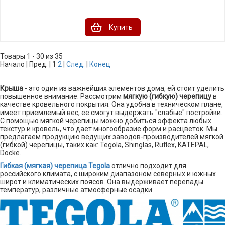
Купить
Товары 1 - 30 из 35
Начало | Пред. |
1
2
|
След.
|
Конец
Крыша
- это один из важнейших элементов дома, ей стоит уделить
повышенное внимание. Рассмотрим
мягкую (гибкую) черепицу
в
качестве кровельного покрытия. Она удобна в техническом плане,
имеет приемлемый вес, ее смогут выдержать "слабые" постройки.
С помощью мягкой черепицы можно добиться эффекта любых
текстур и кровель, что дает многообразие форм и расцветок. Мы
предлагаем продукцию ведущих заводов-производителей мягкой
(гибкой) черепицы, таких как: Tegola, Shinglas, Ruflex, KATEPAL,
Docke.
Гибкая (мягкая) черепица Tegola
отлично подходит для
российского климата, с широким диапазоном северных и южных
широт и климатических поясов. Она выдерживает перепады
температур, различные атмосферные осадки.