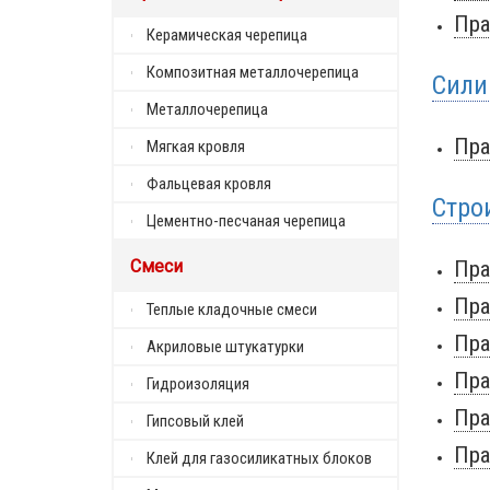
Пра
Керамическая черепица
Композитная металлочерепица
Сили
Металлочерепица
Пра
Мягкая кровля
Фальцевая кровля
Стро
Цементно-песчаная черепица
Смеси
Пра
Пра
Теплые кладочные смеси
Пра
Акриловые штукатурки
Пра
Гидроизоляция
Пра
Гипсовый клей
Пра
Клей для газосиликатных блоков